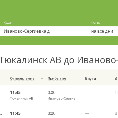
Куда
Когда
на все дни
Тюкалинск АВ до Иваново-
Отправление
Прибытие
В пути
1
11:45
0:00
—
П
Тюкалинск АВ
Иваново-Сергиевка д.
алинск АВ — Старосолдатское с. 210
11:45
0:00
—