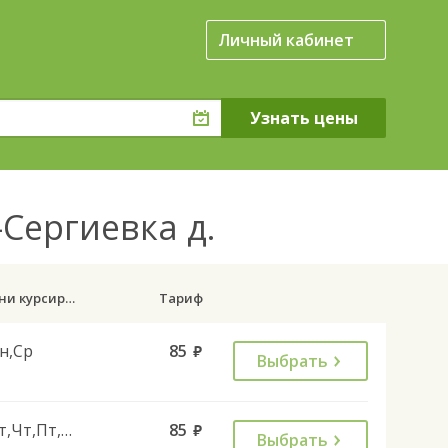
Личный кабинет
Сергиевка д.
Дни курсирования
Тариф
н,Ср
85
руб.
Выбрать
Вт,Чт,Пт,Вс
85
руб.
Выбрать