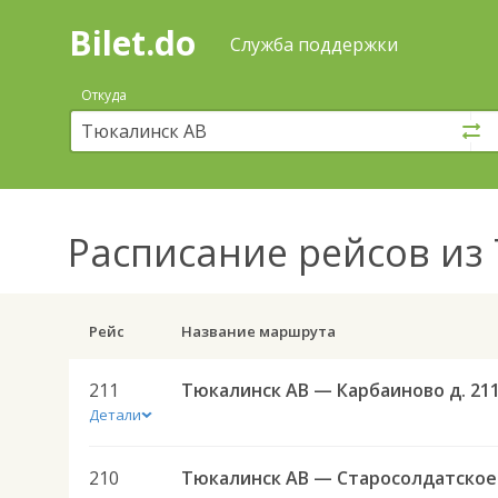
Bilet.do
—
Bilet.do
Поиск
Служба поддержки
и
покупка
Откуда
билетов
на
автобус
онлайн
Расписание рейсов
из 
Рейс
Название маршрута
211
Тюкалинск АВ — Карбаиново д. 21
Детали
210
Тюк