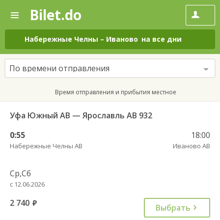
Bilet.do
—
Bilet.do
Поиск
и
покупка
Набережные Челны
–
Иваново
на все дни
билетов
на
автобус
По времени отправления
онлайн
Время отправления и прибытия местное
Уфа Южный АВ — Ярославль АВ 932
0:55
18:00
Набережные Челны АВ
Иваново АВ
Ср,Сб
с 12.06.2026
2 740
руб.
Выбрать