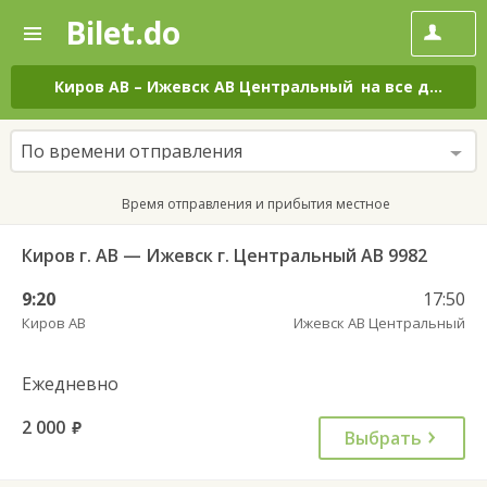
Bilet.do
—
Bilet.do
Поиск
и
покупка
Киров АВ
–
Ижевск АВ Центральный
на все дни
билетов
на
автобус
По времени отправления
онлайн
Время отправления и прибытия местное
Киров г. АВ — Ижевск г. Центральный АВ 9982
9:20
17:50
Киров АВ
Ижевск АВ Центральный
Ежедневно
2 000
руб.
Выбрать