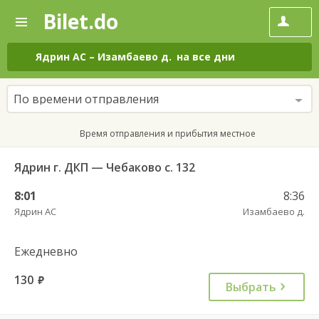
Bilet.do
—
Bilet.do
Поиск
и
покупка
Ядрин АС
–
Изамбаево д.
на все дни
билетов
на
автобус
По времени отправления
онлайн
Время отправления и прибытия местное
Ядрин г. ДКП — Чебаково с. 132
8:01
8:36
Ядрин АС
Изамбаево д.
Ежедневно
130
руб.
Выбрать