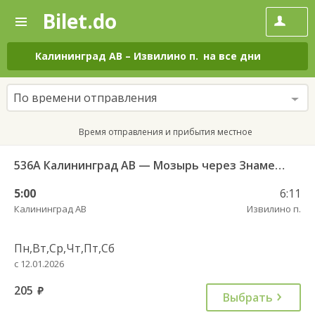
Bilet.do
—
Bilet.do
Поиск
и
покупка
Калининград АВ
–
Извилино п.
на все дни
билетов
на
автобус
По времени отправления
онлайн
Время отправления и прибытия местное
536А Калининград АВ — Мозырь через Знаменск
5:00
6:11
Калининград АВ
Извилино п.
Пн,Вт,Ср,Чт,Пт,Сб
с 12.01.2026
205
руб.
Выбрать