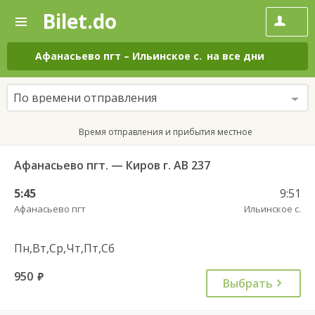
Bilet.do
—
Bilet.do
Поиск
и
покупка
Афанасьево пгт
–
Ильинское с.
на все дни
билетов
на
автобус
По времени отправления
онлайн
Время отправления и прибытия местное
Афанасьево пгт. — Киров г. АВ 237
5:45
9:51
Афанасьево пгт
Ильинское с.
Пн,Вт,Ср,Чт,Пт,Сб
950
руб.
Выбрать