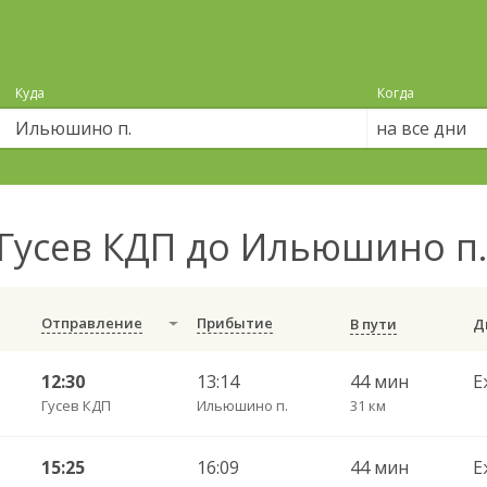
Куда
Когда
на все дни
Гусев КДП до Ильюшино п
Отправление
Прибытие
В пути
12:30
13:14
44 мин
Е
Гусев КДП
Ильюшино п.
31 км
15:25
16:09
44 мин
Е