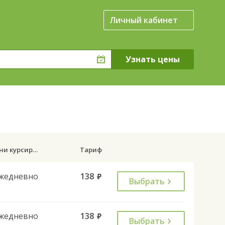
Личный кабинет
.
Дни курсирования
Тариф
жедневно
138
руб.
Выбрать
жедневно
138
руб.
Выбрать