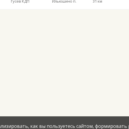
Гусев КДП
Ильюшино п.
31 км
нализировать, как вы пользуетесь сайтом, формировать