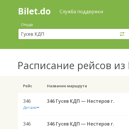
Bilet.do
—
Bilet.do
Поиск
Служба поддержки
и
покупка
Откуда
билетов
на
автобус
онлайн
Расписание рейсов
из 
Рейс
Название маршрута
346
346 Гусев КДП — Нестеров г.
Детали
346
346 Гусев КДП — Нестеров г.