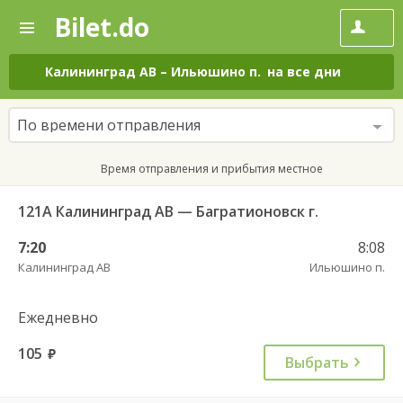
Bilet.do
—
Bilet.do
Поиск
и
покупка
Калининград АВ
–
Ильюшино п.
на все дни
билетов
на
автобус
По времени отправления
онлайн
Время отправления и прибытия местное
121А Калининград АВ — Багратионовск г.
7:20
8:08
Калининград АВ
Ильюшино п.
Ежедневно
105
руб.
Выбрать