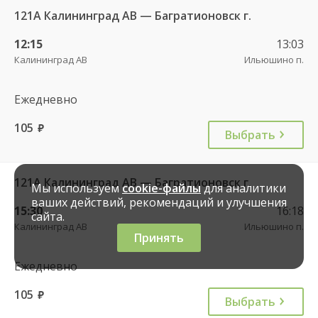
121А Калининград АВ — Багратионовск г.
12:15
13:03
Калининград АВ
Ильюшино п.
Ежедневно
105
руб.
Выбрать
121А Калининград АВ — Багратионовск г.
Мы используем
cookie-файлы
для аналитики
ваших действий, рекомендаций и улучшения
15:30
16:18
сайта.
Калининград АВ
Ильюшино п.
Принять
Ежедневно
105
руб.
Выбрать