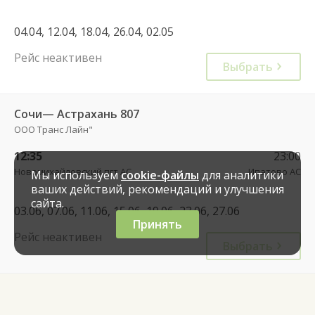
04.04, 12.04, 18.04, 26.04, 02.05
Рейс неактивен
Выбрать
Сочи— Астрахань 807
ООО Транс Лайн"
12:35
23:00
Новомихайловский пгт АС
Ипатово АС
Мы используем
cookie-файлы
для аналитики
ваших действий, рекомендаций и улучшения
сайта.
03.06, 07.06, 11.06, 15.06, 19.06, 23.06, 27.06
Принять
Рейс неактивен
Выбрать