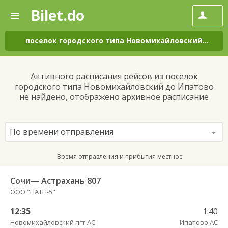
Bilet.do
—
Bilet.do
Поиск
и
покупка
поселок городского типа Новомихайловский
–
Ипа
билетов
на
автобус
Активного расписания рейсов из поселок
онлайн
городского типа Новомихайловский до Ипатово
не найдено, отображено архивное расписание
По времени отправления
Время отправления и прибытия местное
Сочи— Астрахань 807
ООО "ПАТП-5"
12:35
1:40
Новомихайловский пгт АС
Ипатово АС