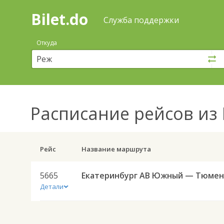
Bilet.do
—
Bilet.do
Поиск
Служба поддержки
и
покупка
Откуда
билетов
на
автобус
онлайн
Расписание рейсов
из 
Рейс
Название маршрута
5665
Детали