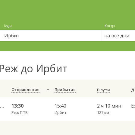
Куда
Когда
на все дни
Реж до Ирбит
Отправление
Прибытие
В пути
Екатеринбург АВ Южный — Тюмень АВ 5665
13:30
15:40
2 ч 10 мин
Е
Реж ППБ
Ирбит
127 км