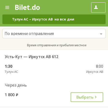
Bilet.do
—
Bilet.do
Поиск
и
покупка
Тулун АС
–
Иркутск АВ
на все дни
билетов
на
автобус
По времени отправления
онлайн
Время отправления и прибытия местное
Усть-Кут — Иркутск АВ 612
1:30
8:00
Тулун АС
Иркутск АВ
Через день
1 800
руб.
Выбрать