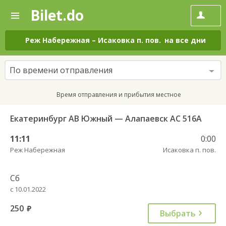
Bilet.do
—
Bilet.do
Поиск
и
покупка
Реж Наберeжная
–
Исаковка п. пов.
на все дни
билетов
на
автобус
По времени отправления
онлайн
Время отправления и прибытия местное
Екатеринбург АВ Южный — Алапаевск АС 516А
11:11
0:00
Реж Наберeжная
Исаковка п. пов.
Сб
с 10.01.2022
250
руб.
Выбрать