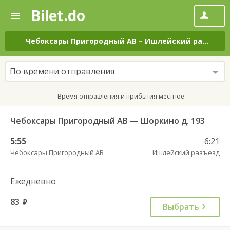
Bilet.do
—
Bilet.do
Поиск
и
покупка
Чебоксары Пригородный АВ
–
Ишлейский разъезд
билетов
на
автобус
По времени отправления
онлайн
Время отправления и прибытия местное
Чебоксары Пригородный АВ — Шоркино д. 193
5:55
6:21
Чебоксары Пригородный АВ
Ишлейский разъезд
Ежедневно
83
руб.
Выбрать