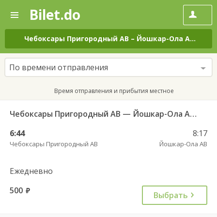
Bilet.do
—
Bilet.do
Поиск
и
покупка
Чебоксары Пригородный АВ
–
Йошкар-Ола АВ
на в
билетов
на
автобус
По времени отправления
онлайн
Время отправления и прибытия местное
Чебоксары Пригородный АВ — Йошкар-Ола АВ (старый вокзал) 10427
6:44
8:17
Чебоксары Пригородный АВ
Йошкар-Ола АВ
Ежедневно
500
руб.
Выбрать