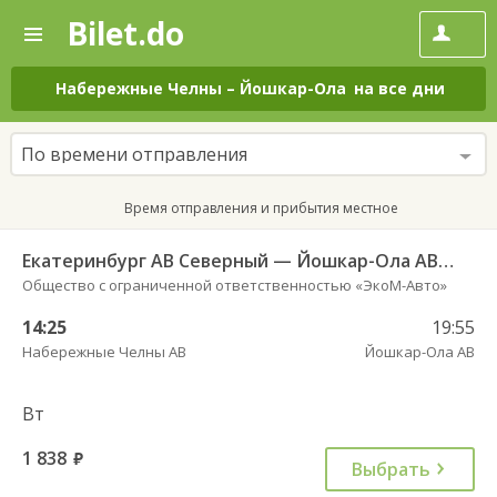
Bilet.do
—
Bilet.do
Поиск
и
покупка
Набережные Челны
–
Йошкар-Ола
на все дни
билетов
на
автобус
По времени отправления
онлайн
Время отправления и прибытия местное
Екатеринбург АВ Северный — Йошкар-Ола АВ 10944
Общество с ограниченной ответственностью «ЭкоМ-Авто»
14:25
19:55
Набережные Челны АВ
Йошкар-Ола АВ
Вт
1 838
руб.
Выбрать