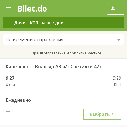
Bilet.do
—
Bilet.do
Поиск
и
покупка
Дачи
–
КПП
на все дни
билетов
на
автобус
По времени отправления
онлайн
Время отправления и прибытия местное
Кипелово — Вологда АВ ч/з Светилки 427
9:27
9:29
Дачи
КПП
Ежедневно
—
Выбрать