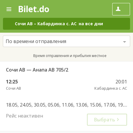
Bilet.do
—
Bilet.do
Поиск
и
покупка
Сочи АВ
–
Кабардинка с. АС
на все дни
билетов
на
автобус
По времени отправления
онлайн
Время отправления и прибытия местное
Сочи АВ — Анапа АВ 705/2
12:25
20:01
Сочи АВ
Кабардинка с. АС
18.05, 24.05, 30.05, 05.06, 11.06, 13.06, 15.06, 17.06, 19.06, 21.06, 23.06, 25.06, 27.06, 29.06, 01.07, 03.07, 05.07, 07.07, 09.07, 11.07, 13.07, 15.07, 17.07, 19.07, 21.07, 23.07, 25.07, 27.07, 29.07
Рейс неактивен
Выбрать