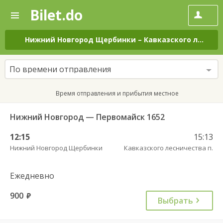
Bilet.do
—
Bilet.do
Поиск
и
покупка
Нижний Новгород Щербинки
–
Кавказского лесничества п.
билетов
на
автобус
По времени отправления
онлайн
Время отправления и прибытия местное
Нижний Новгород — Первомайск 1652
12:15
15:13
Нижний Новгород Щербинки
Кавказского лесничества п.
Ежедневно
900
руб.
Выбрать