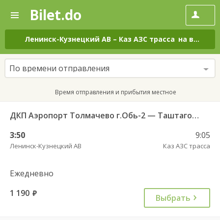
Bilet.do
—
Bilet.do
Поиск
и
покупка
Ленинск-Кузнецкий АВ
–
Каз АЗС трасса
на все дни
билетов
на
автобус
По времени отправления
онлайн
Время отправления и прибытия местное
ДКП Аэропорт Толмачево г.Обь-2 — Таштагол АВ 5657
3:50
9:05
Ленинск-Кузнецкий АВ
Каз АЗС трасса
Ежедневно
1 190
руб.
Выбрать