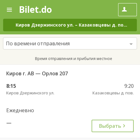
Bilet.do
—
Bilet.do
Поиск
и
покупка
Киров Дзержинского ул.
–
Казаковцевы д. пов.
на в
билетов
на
автобус
По времени отправления
онлайн
Время отправления и прибытия местное
Киров г. АВ — Орлов 207
8:15
9:20
Киров Дзержинского ул.
Казаковцевы д. пов.
Ежедневно
—
Выбрать