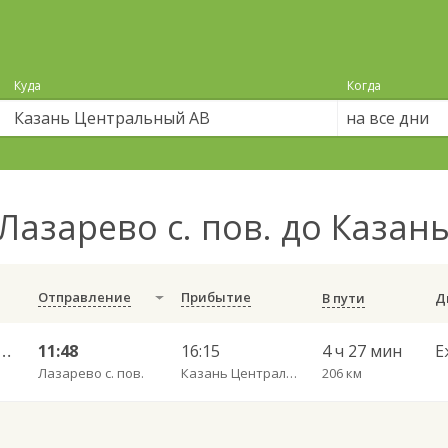
Куда
Когда
на все дни
Лазарево с. пов. до Каза
Отправление
Прибытие
В пути
 АВ — Казань Столичный АВ 555
11:48
16:15
4 ч 27 мин
Е
Лазарево с. пов.
Казань Центральный АВ
206 км