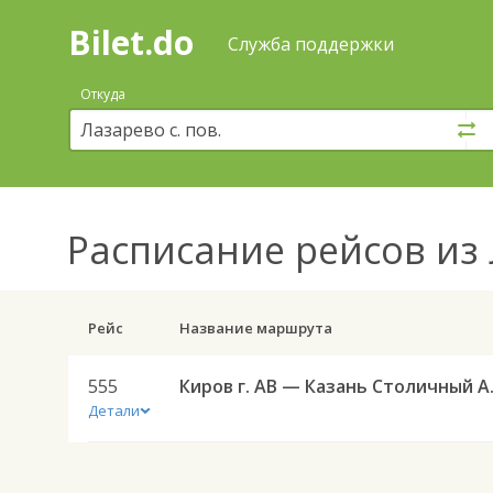
Bilet.do
—
Bilet.do
Поиск
Служба поддержки
и
покупка
Откуда
билетов
на
автобус
онлайн
Расписание рейсов
из 
Рейс
Название маршрута
555
Киров г.
Детали