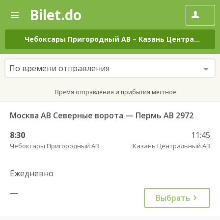
Bilet.do
—
Bilet.do
Поиск
и
покупка
Чебоксары Пригородный АВ
–
Казань Центральный АВ
билетов
на
автобус
По времени отправления
онлайн
Время отправления и прибытия местное
Москва АВ Северные ворота — Пермь АВ 2972
8:30
11:45
Чебоксары Пригородный АВ
Казань Центральный АВ
Ежедневно
—
Выбрать