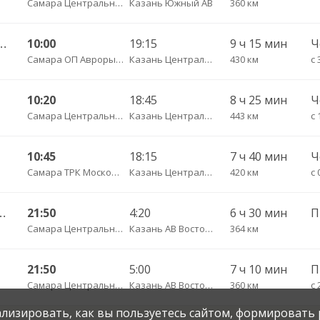
Самара Центральный АВ
Казань Южный АВ
360 км
56Б — Казань АВ Столичный 5317
10:00
19:15
9 ч 15 мин
Самара ОП Авроры 156б
Казань Центральный АВ
430 км
с 
10:20
18:45
8 ч 25 мин
Самара Центральный АВ
Казань Центральный АВ
443 км
с 
10:45
18:15
7 ч 40 мин
Самара ТРК Московский Letout
Казань Центральный АВ
420 км
с 
й АВ — Киров г. АВ 9270
21:50
4:20
6 ч 30 мин
П
Самара Центральный АВ
Казань АВ Восточный
364 км
21:50
5:00
7 ч 10 мин
П
Самара Центральный АВ
Казань АВ Восточный
360 км
с 
нализировать, как вы пользуетесь сайтом, формировать