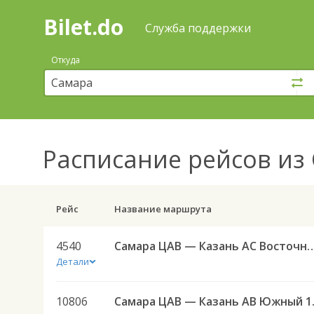
Bilet.do
—
Bilet.do
Поиск
Служба поддержки
и
покупка
Откуда
билетов
на
автобус
онлайн
Расписание рейсов
из 
Рейс
Название маршрута
4540
Самара ЦАВ — Казань АС Вост
Детали
10806
Самара 