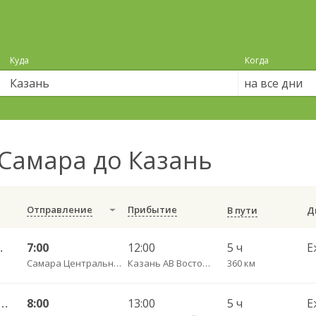
Куда
Когда
на все дни
Самара до Казань
Отправление
Прибытие
В пути
очный 4540
7:00
12:00
5 ч
Е
Самара Центральный АВ
Казань АВ Восточный
360 км
ЦАВ — Казань АВ Южный 10806
8:00
13:00
5 ч
Е