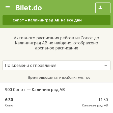
Bilet.do
—
Bilet.do
Поиск
и
покупка
Сопот
–
Калининград АВ
на все дни
билетов
на
автобус
Активного расписания рейсов из Сопот до
онлайн
Калининград АВ не найдено, отображено
архивное расписание
По времени отправления
Время отправления и прибытия местное
900 Сопот — Калининград АВ
6:30
11:50
Сопот
Калининград АВ