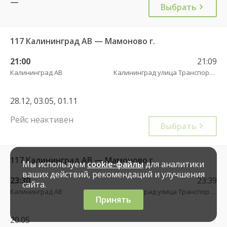
—
Выбрать
117 Калининград АВ — Мамоново г.
21:00
21:09
Калининград АВ
Калининград улица Транспортая
28.12, 03.05, 01.11
Рейс неактивен
Выбрать
117 Калининград АВ — Мамоново г.
Мы используем
cookie-файлы
для аналитики
ваших действий, рекомендаций и улучшения
23:30
23:39
сайта.
Калининград АВ
Калининград улица Транспортая
Принять
20.05