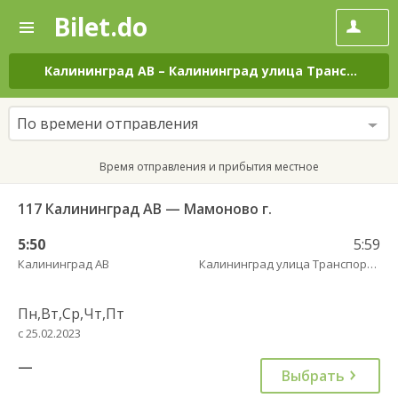
Bilet.do
—
Bilet.do
Поиск
и
покупка
Калининград АВ
–
Калининград улица Транспортая
билетов
на
автобус
По времени отправления
онлайн
Время отправления и прибытия местное
117 Калининград АВ — Мамоново г.
5:50
5:59
Калининград АВ
Калининград улица Транспортая
Пн,Вт,Ср,Чт,Пт
с 25.02.2023
—
Выбрать