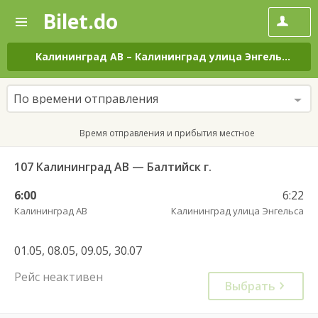
Bilet.do
—
Bilet.do
Поиск
и
покупка
Калининград АВ
–
Калининград улица Энгельса
на 
билетов
на
автобус
По времени отправления
онлайн
Время отправления и прибытия местное
107 Калининград АВ — Балтийск г.
6:00
6:22
Калининград АВ
Калининград улица Энгельса
01.05, 08.05, 09.05, 30.07
Рейс неактивен
Выбрать