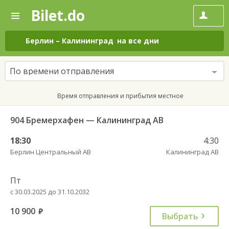
Bilet.do
—
Bilet.do
Поиск
и
покупка
Берлин
–
Калининград
на все дни
билетов
на
автобус
По времени отправления
онлайн
Время отправления и прибытия местное
904 Бремерхафен — Калининград АВ
18:30
4:30
Берлин Центральный АВ
Калининград АВ
Пт
с 30.03.2025 до 31.10.2032
10 900
руб.
Выбрать