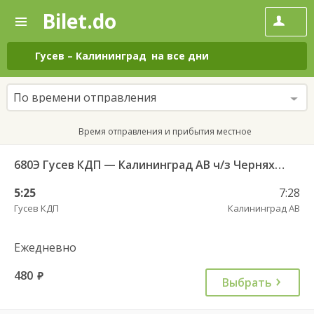
Bilet.do
—
Bilet.do
Поиск
и
покупка
Гусев
–
Калининград
на все дни
билетов
на
автобус
По времени отправления
онлайн
Время отправления и прибытия местное
680Э Гусев КДП — Калининград АВ ч/з Черняховск АС
5:25
7:28
Гусев КДП
Калининград АВ
Ежедневно
480
руб.
Выбрать