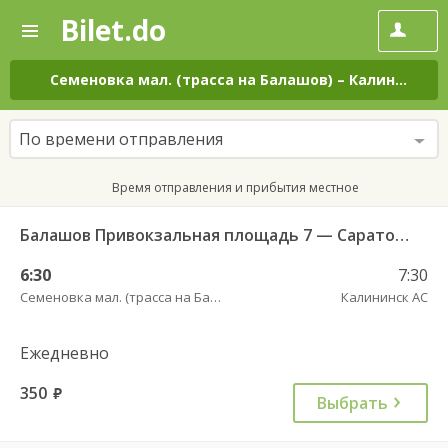
Bilet.do
—
Bilet.do
Поиск
и
покупка
Семеновка мал. (трасса на Балашов)
–
Калининск АС
билетов
на
автобус
По времени отправления
онлайн
Время отправления и прибытия местное
Балашов Привокзальная площадь 7 — Саратов АВ Центральный (ул им Пугачева 179 А) 603-1
6:30
7:30
Семеновка мал. (трасса на Балашов)
Калининск АС
Ежедневно
350
руб.
Выбрать