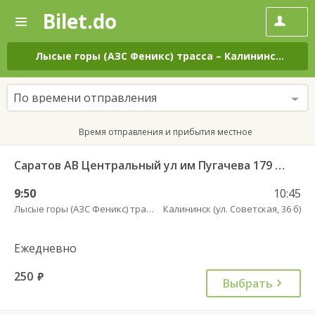
Bilet.do
—
Bilet.do
Поиск
и
покупка
Лысые горы (АЗС Феникс) трасса
–
Калининск (ул. Советская, 36 б)
билетов
на
автобус
По времени отправления
онлайн
Время отправления и прибытия местное
Саратов АВ Центральный ул им Пугачева 179 А — Балашов (Привокзальная площадь 7) 603-1
9:50
10:45
Лысые горы (АЗС Феникс) трасса
Калининск (ул. Советская, 36 б)
Ежедневно
250
руб.
Выбрать