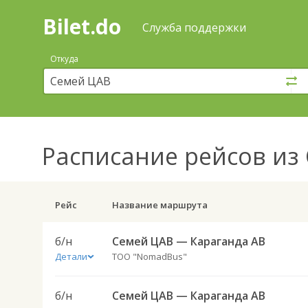
Bilet.do
—
Bilet.do
Поиск
Служба поддержки
и
покупка
Откуда
билетов
на
автобус
онлайн
Расписание рейсов
из 
Рейс
Название маршрута
б/н
Семей ЦАВ — Караганда АВ
Детали
ТОО "NomadBus"
б/н
Семей ЦАВ — Караганда АВ