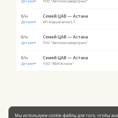
Детали
ТОО "Автопассажиртранс"
б/н
Семей ЦАВ — Астана
Детали
ИП Жарылгапов Е.Т.
б/н
Семей ЦАВ — Астана
Детали
ТОО "Автопассажиртранс"
б/н
Семей ЦАВ — Астана
Детали
ТОО "АБИ-Астана"
Мы используем cookie-файлы для того, чтобы а