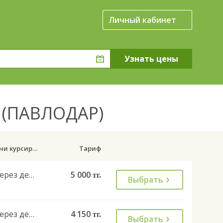
Личный кабинет
. (ПАВЛОДАР)
Дни курсирования
Тариф
Через день
5 000
тг.
Выбрать
Через день
4 150
тг.
Выбрать