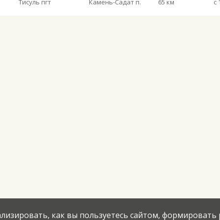
Тисуль пгт
Камень-Садат п.
65 км
с 
нализировать, как вы пользуетесь сайтом, формировать