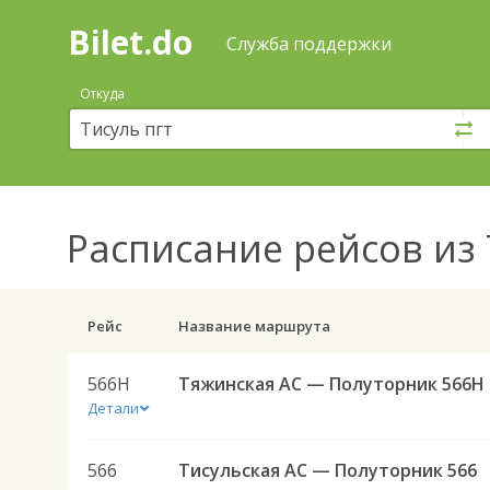
Bilet.do
—
Bilet.do
Поиск
Служба поддержки
и
покупка
Откуда
билетов
на
автобус
онлайн
Расписание рейсов
из 
Рейс
Название маршрута
566Н
Тяжинская АС — Полуторник 566Н
Детали
566
Тисульская АС — Полуторник 566