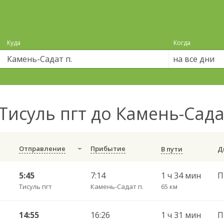
Куда
Когда
на все дни
Тисуль пгт до Камень-Сада
Отправление
Прибытие
В пути
5:45
7:14
1 ч 34 мин
П
Тисуль пгт
Камень-Садат п.
65 км
14:55
16:26
1 ч 31 мин
П