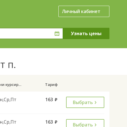
Личный кабинет
т п.
Дни курсирования
Тариф
н,Ср,Пт
163
руб.
Выбрать
н,Ср,Пт
163
руб.
Выбрать