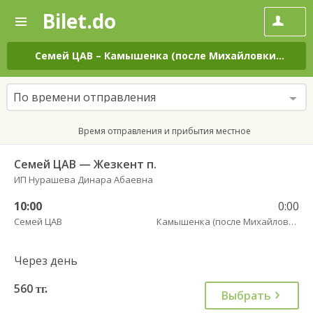
Bilet.do
—
Bilet.do
Поиск
и
покупка
Семей ЦАВ
–
Камышенка (после Михайловки)
на вс
билетов
на
автобус
По времени отправления
онлайн
Время отправления и прибытия местное
Семей ЦАВ — Жезкент п.
ИП Нурашева Динара Абаевна
10:00
0:00
Семей ЦАВ
Камышенка (после Михайловки)
Через день
560
тг.
Выбрать