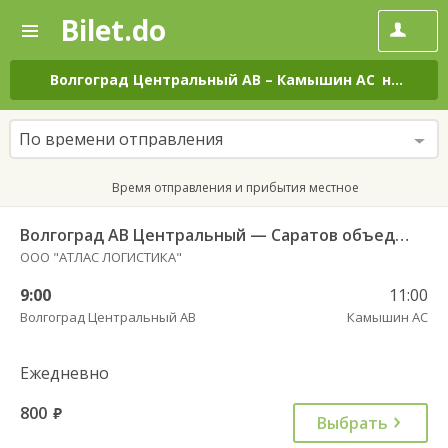
Bilet.do
—
Bilet.do
Поиск
и
покупка
Волгоград Центральный АВ
–
Камышин АС
на все дни
билетов
на
автобус
По времени отправления
онлайн
Время отправления и прибытия местное
Волгоград АВ Центральный — Саратов объединение АВ и АС
ООО "АТЛАС ЛОГИСТИКА"
9:00
11:00
Волгоград Центральный АВ
Камышин АС
Ежедневно
800
руб.
Выбрать