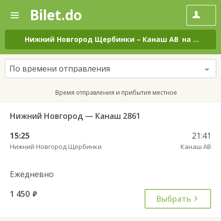
Bilet.do
—
Bilet.do
Поиск
и
покупка
Нижний Новгород Щербинки
–
Канаш АВ
на все дни
билетов
на
автобус
По времени отправления
онлайн
Время отправления и прибытия местное
Нижний Новгород — Канаш 2861
15:25
21:41
Нижний Новгород Щербинки
Канаш АВ
Ежедневно
1 450
руб.
Выбрать