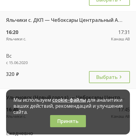
Яльчики с. ДКП — Чебоксары Центральный АВ 534
16:20
17:31
Яльчики с.
Канаш АВ
Вс
с 15.06.2020
320
руб.
Выбрать
Ульяновск (Новый город) — Чебоксары Центральный АВ 3070
Мы используем
cookie-файлы
для аналитики
ваших действий, рекомендаций и улучшения
16:40
17:45
сайта.
Яльчики с.
Канаш АВ
Принять
Ежедневно