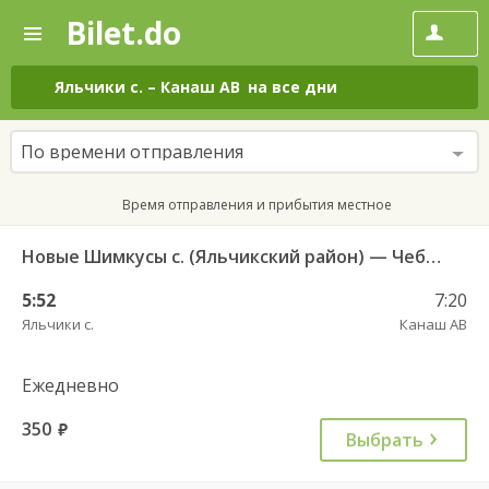
Bilet.do
—
Bilet.do
Поиск
и
покупка
Яльчики с.
–
Канаш АВ
на все дни
билетов
на
автобус
По времени отправления
онлайн
Время отправления и прибытия местное
Новые Шимкусы с. (Яльчикский район) — Чебоксары Центральный АВ 653
5:52
7:20
Яльчики с.
Канаш АВ
Ежедневно
350
руб.
Выбрать