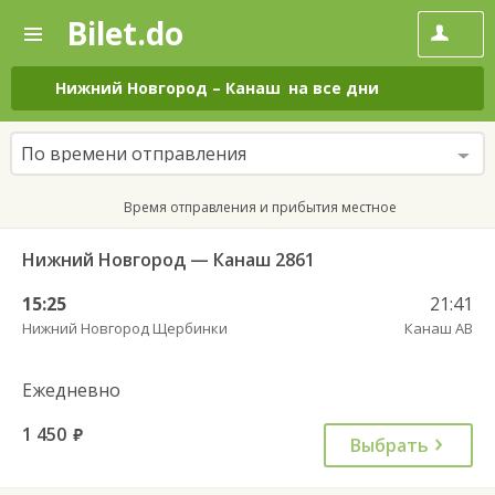
Bilet.do
—
Bilet.do
Поиск
и
покупка
Нижний Новгород
–
Канаш
на все дни
билетов
на
автобус
По времени отправления
онлайн
Время отправления и прибытия местное
Нижний Новгород — Канаш 2861
15:25
21:41
Нижний Новгород Щербинки
Канаш АВ
Ежедневно
1 450
руб.
Выбрать