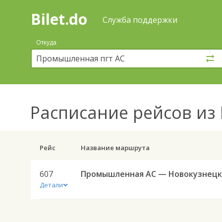
Bilet.do
—
Bilet.do
Поиск
Служба поддержки
и
покупка
Откуда
билетов
на
автобус
онлайн
Расписание рейсов
из 
Рейс
Название маршрута
607
Детали