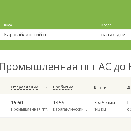
Куда
Когда
на все дни
Промышленная пгт АС до 
Отправление
Прибытие
В пути
Промышленная АС — Новокузнецк АВ 607
15:50
18:55
3 ч 5 мин
П
Промышленная пгт АС
Карагайлинский п.
142 км
с 