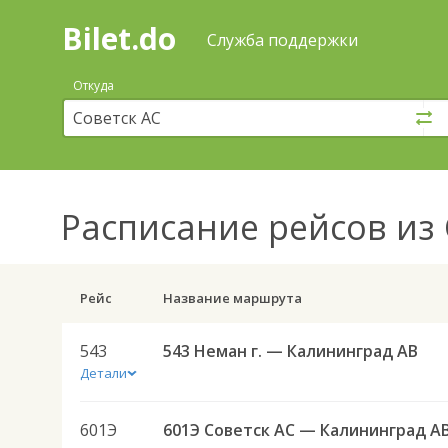
Bilet.do
—
Bilet.do
Поиск
Служба поддержки
и
покупка
Откуда
билетов
на
автобус
онлайн
Расписание рейсов
из 
Рейс
Название маршрута
543
543 Неман г. — Калининград АВ
Детали
601Э
601Э Советск АС — Калининград А