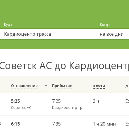
Куда
Когда
на все дни
Советск АС до Кардиоцент
Отправление
Прибытие
В пути
5:25
7:25
2 ч
Е
Советск АС
Кардиоцентр трасса
В
6:15
7:35
1 ч 20 мин
Е