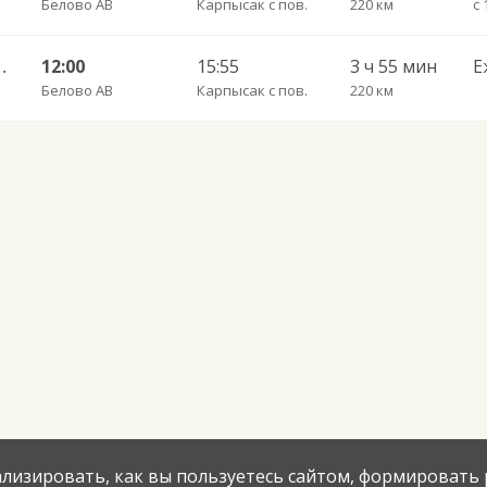
Белово АВ
Карпысак с пов.
220 км
с 
ибирск-Главный 4971
12:00
15:55
3 ч 55 мин
Е
Белово АВ
Карпысак с пов.
220 км
нализировать, как вы пользуетесь сайтом, формировать