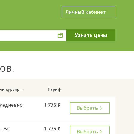
Личный кабинет
пов.
Дни курсирования
Тариф
жедневно
1 776
руб.
Выбрать
т,Вс
1 776
руб.
Выбрать