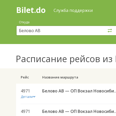
Bilet.do
—
Bilet.do
Поиск
Служба поддержки
и
покупка
Откуда
билетов
на
автобус
онлайн
Расписание рейсов
из 
Рейс
Название маршрута
4971
Белово АВ — ОП Вокзал Новос
Детали
4971
Белово АВ — ОП Вокзал Новос