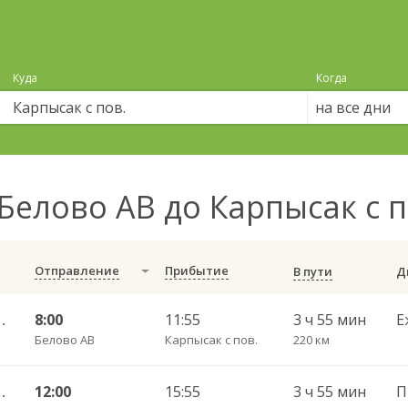
Куда
Когда
на все дни
Белово АВ до Карпысак с 
Отправление
Прибытие
В пути
ибирск-Главный 4971
8:00
11:55
3 ч 55 мин
Е
Белово АВ
Карпысак с пов.
220 км
ибирск-Главный 4971
12:00
15:55
3 ч 55 мин
П