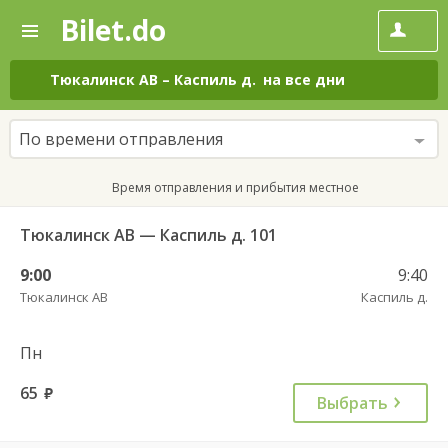
Bilet.do
—
Bilet.do
Поиск
и
покупка
Тюкалинск АВ
–
Каспиль д.
на все дни
билетов
на
автобус
По времени отправления
онлайн
Время отправления и прибытия местное
Тюкалинск АВ — Каспиль д. 101
9:00
9:40
Тюкалинск АВ
Каспиль д.
Пн
65
руб.
Выбрать