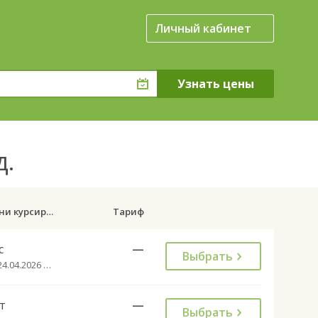
Личный кабинет
д.
Дни курсирования
Тариф
с
—
Выбрать
с 24.04.2026 до 27.09.2026
т
—
Выбрать