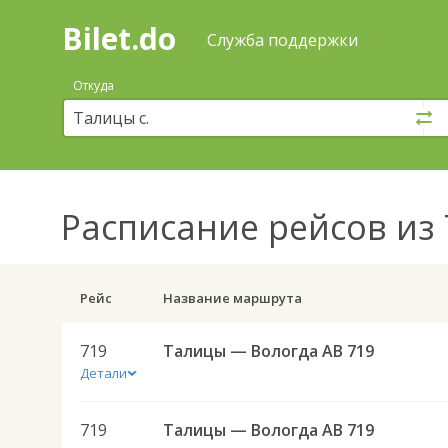
Bilet.do
—
Bilet.do
Поиск
Служба поддержки
и
покупка
Откуда
билетов
на
автобус
онлайн
Расписание рейсов
из 
Рейс
Название маршрута
719
Талицы — Вологда АВ 719
Детали
719
Талицы — Вологда АВ 719