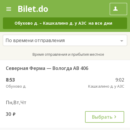
Bilet.do
—
Bilet.do
Поиск
и
покупка
Обухово д.
–
Кашкалино д. у АЗС
на все дни
билетов
на
автобус
По времени отправления
онлайн
Время отправления и прибытия местное
Северная Ферма — Вологда АВ 406
8:53
9:02
Обухово д.
Кашкалино д. у АЗС
Пн,Вт,Чт
30
руб.
Выбрать