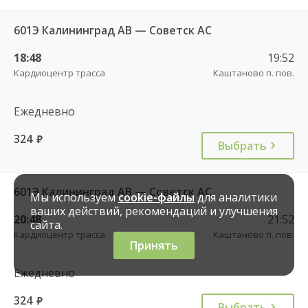
601Э Калининград АВ — Советск АС
18:48
19:52
Кардиоцентр трасса
Каштаново п. пов.
Ежедневно
324
руб.
Выбрать
601Э Калининград АВ — Советск АС
Мы используем
cookie-файлы
для аналитики
ваших действий, рекомендаций и улучшения
20:48
21:52
сайта.
Кардиоцентр трасса
Каштаново п. пов.
Принять
Ежедневно
324
руб.
Выбрать