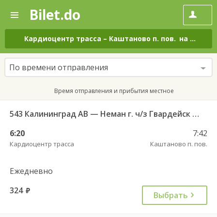
Bilet.do
—
Bilet.do
Поиск
и
покупка
Кардиоцентр трасса
–
Каштаново п. пов.
на все дни
билетов
на
автобус
По времени отправления
онлайн
Время отправления и прибытия местное
543 Калининград АВ — Неман г. ч/з Гвардейск КДП, Большаково п.
6:20
7:42
Кардиоцентр трасса
Каштаново п. пов.
Ежедневно
324
руб.
Выбрать