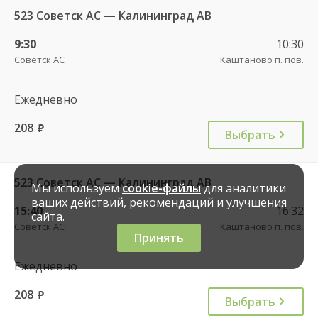
523 Советск АС — Калининград АВ
9:30
10:30
Советск АС
Каштаново п. пов.
Ежедневно
208
руб.
Выбрать
523 Советск АС — Калининград АВ
Мы используем
cookie-файлы
для аналитики
ваших действий, рекомендаций и улучшения
15:40
16:32
сайта.
Советск АС
Каштаново п. пов.
Принять
Ежедневно
208
руб.
Выбрать