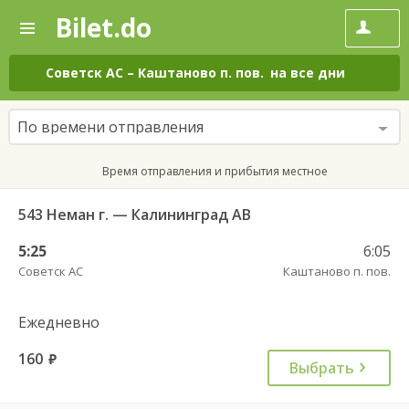
Bilet.do
—
Bilet.do
Поиск
и
покупка
Советск АС
–
Каштаново п. пов.
на все дни
билетов
на
автобус
По времени отправления
онлайн
Время отправления и прибытия местное
543 Неман г. — Калининград АВ
5:25
6:05
Советск АС
Каштаново п. пов.
Ежедневно
160
руб.
Выбрать