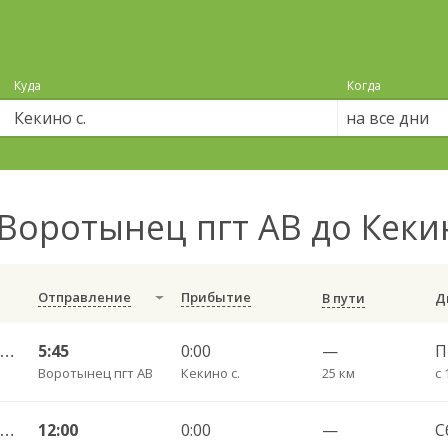
Куда
Когда
на все дни
Воротынец пгт АВ до Кеки
Отправление
Прибытие
В пути
Воротынец — Ледырь ч/з Шокино 106
5:45
0:00
—
Воротынец пгт АВ
Кекино с.
25 км
с 
Воротынец — Ледырь ч/з Шокино 106
12:00
0:00
—
С