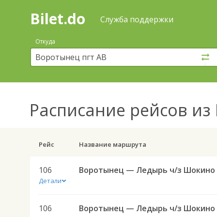
Bilet.do
—
Bilet.do
Поиск
Служба поддержки
и
покупка
Откуда
билетов
на
автобус
онлайн
Расписание рейсов
из 
Рейс
Название маршрута
106
Детали
106