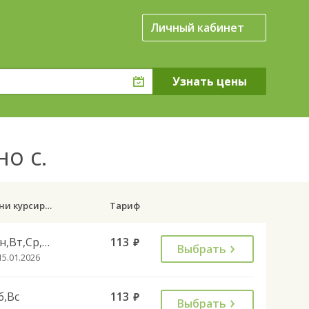
Личный кабинет
но с.
Дни курсирования
Тариф
Пн,Вт,Ср,Пт,Вс
113
руб.
Выбрать
15.01.2026
б,Вс
113
руб.
Выбрать