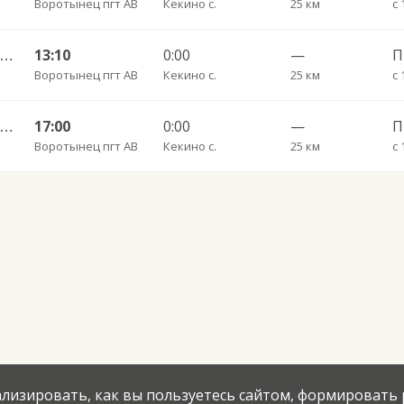
Воротынец пгт АВ
Кекино с.
25 км
с 
Воротынец — Ледырь ч/з Шокино 106
13:10
0:00
—
Воротынец пгт АВ
Кекино с.
25 км
с 
Воротынец — Ледырь ч/з Шокино 106
17:00
0:00
—
Воротынец пгт АВ
Кекино с.
25 км
с 
нализировать, как вы пользуетесь сайтом, формировать