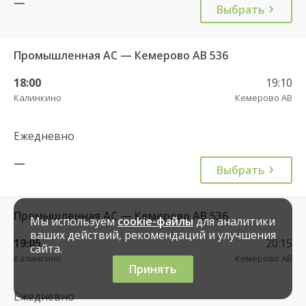
—
Выбрать
Промышленная АС — Кемерово АВ 536
18:00
19:10
Калинкино
Кемерово АВ
Ежедневно
—
Выбрать
Промышленная АС — Кемерово АВ 536
Мы используем
cookie-файлы
для аналитики
ваших действий, рекомендаций и улучшения
19:05
20:15
сайта.
Калинкино
Кемерово АВ
Принять
Ежедневно