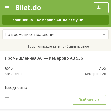
Bilet.do
—
Bilet.do
Поиск
и
покупка
Калинкино
–
Кемерово АВ
на все дни
билетов
на
автобус
По времени отправления
онлайн
Время отправления и прибытия местное
Промышленная АС — Кемерово АВ 536
6:45
7:55
Калинкино
Кемерово АВ
Ежедневно
—
Выбрать