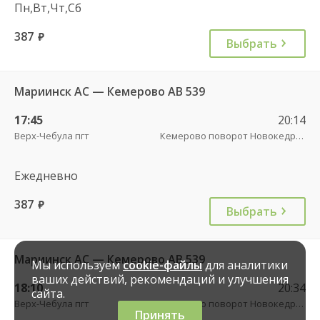
Пн,Вт,Чт,Сб
387
руб.
Выбрать
Мариинск АС — Кемерово АВ 539
17:45
20:14
Верх-Чебула пгт
Кемерово поворот Новокедровский пов.
Ежедневно
387
руб.
Выбрать
Мариинск АС — Кемерово АВ 539
Мы используем
cookie-файлы
для аналитики
ваших действий, рекомендаций и улучшения
18:10
20:34
сайта.
Верх-Чебула пгт
Кемерово поворот Новокедровский пов.
Принять