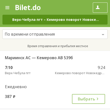
Bilet.do
—
Bilet.do
Поиск
и
покупка
Верх-Чебула пгт
–
Кемерово поворот Новокедровский пов.
билетов
на
автобус
По времени отправления
онлайн
Время отправления и прибытия местное
Мариинск АС — Кемерово АВ 539б
7:10
9:24
Верх-Чебула пгт
Кемерово поворот Новокедровский пов.
Ежедневно
387
руб.
Выбрать