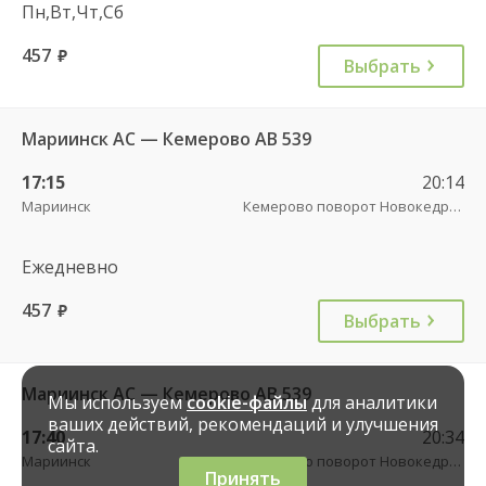
Пн,Вт,Чт,Сб
457
руб.
Выбрать
Мариинск АС — Кемерово АВ 539
17:15
20:14
Мариинск
Кемерово поворот Новокедровский пов.
Ежедневно
457
руб.
Выбрать
Мариинск АС — Кемерово АВ 539
Мы используем
cookie-файлы
для аналитики
ваших действий, рекомендаций и улучшения
17:40
20:34
сайта.
Мариинск
Кемерово поворот Новокедровский пов.
Принять