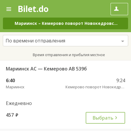
Bilet.do
—
Bilet.do
Поиск
и
покупка
Мариинск
–
Кемерово поворот Новокедровский пов.
билетов
на
автобус
По времени отправления
онлайн
Время отправления и прибытия местное
Мариинск АС — Кемерово АВ 539б
6:40
9:24
Мариинск
Кемерово поворот Новокедровский пов.
Ежедневно
457
руб.
Выбрать