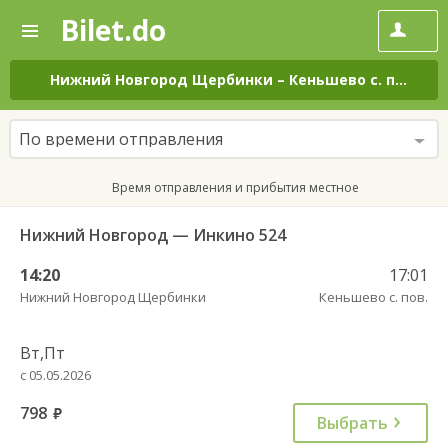
Bilet.do
—
Bilet.do
Поиск
и
покупка
Нижний Новгород Щербинки
–
Кеньшево с. пов.
на
билетов
на
автобус
По времени отправления
онлайн
Время отправления и прибытия местное
Нижний Новгород — Инкино 524
14:20
17:01
Нижний Новгород Щербинки
Кеньшево с. пов.
Вт,Пт
с 05.05.2026
798
руб.
Выбрать